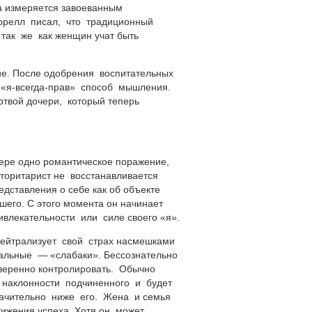
а измеряется завоеванным
ррелл писал, что традиционный
так же как женщин учат быть
ие. После одобрения воспитательных
й
«я-всегда-прав»
способ мышления.
твой дочери, который теперь
ере одно романтическое поражение,
торитарист не восстанавливается
дставления о себе как об объекте
шего. С этого момента он начинает
ивлекательности или силе своего «я».
нейтрализует свой страх насмешками
альные — «слабаки». Бессознательно
уверенно контролировать. Обычно
 наклонности подчиненного и будет
ачительно ниже его. Жена и семья
тижения успеха. Хотя он может