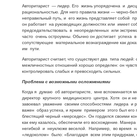
Авторитарист — лидер. Его жизнь упорядочена и дис
рациональностью. Для него правила жизни —
черно-бел
неправильный путь, и его жизнь представляет собой 
он работает на руководящих должностях или имеет с
председательствовать в неопределенных или экстрем
часто очень остроумны. Обычно он достигает успеха 
сопутствующее материальное вознаграждение как доказ
им пути.
Авторитарист считает, что существуют два типа людей: 
межличностных отношений хорошо определен: он чувст
контролировать слабых и превосходить сильных.
Проблема с возможными осложнениями
Когда я думаю об авторитаристе, мне вспоминается 
директор крупного медицинского центра. Хотя он и н
завоевал уважение своими способностями лидера и р
важен образ успеха, и ярким примером этого был его
блестящий черный «мерседес». Он гордился своими ко
как ему казалось, обеспечили его восхождение. Ман
негибкой и неуклюже веселой. Например, во время 
«ледоколом» было: «Благодаря всем этим придуркам, о