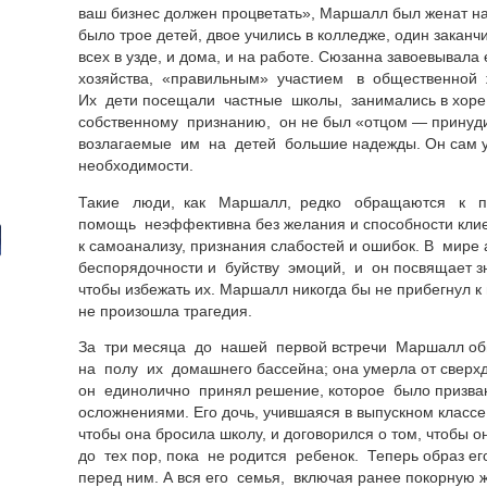
ваш бизнес должен процветать», Маршалл был женат на
было трое детей, двое учились в колледже, один закан
всех в узде, и дома, и на работе. Сюзанна завоевывал
хозяйства, «правильным» участием в общественной 
Их дети посещали частные школы, занимались в хоре
собственному признанию, он не был «отцом — принуд
возлагаемые им на детей большие надежды. Он сам у
необходимости.
Такие люди, как Маршалл, редко обращаются к пси
помощь неэффективна без желания и способности клие
к самоанализу, признания слабостей и ошибок. В мире 
беспорядочности и буйству эмоций, и он посвящает зн
чтобы избежать их. Маршалл никогда бы не прибегнул к
не произошла трагедия.
За три месяца до нашей первой встречи Маршалл о
на полу их домашнего бассейна; она умерла от сверх
он единолично принял решение, которое было призва
осложнениями. Его дочь, учившаяся в выпускном классе
чтобы она бросила школу, и договорился о том, чтобы 
до тех пор, пока не родится ребенок. Теперь образ ег
перед ним. А вся его семья, включая ранее покорную ж