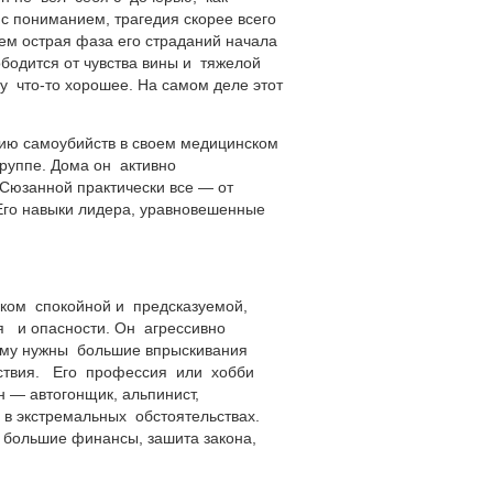
с пониманием, трагедия скорее всего
ем острая фаза его страданий начала
ободится от чувства вины и тяжелой
му
что-то
хорошее. На самом деле этот
ию самоубийств в своем медицинском
группе. Дома он активно
 Сюзанной практически все — от
Его навыки лидера, уравновешенные
ишком спокойной и предсказуемой,
 и опасности. Он агрессивно
. Ему нужны большие впрыскивания
йствия. Его профессия или хобби
н — автогонщик, альпинист,
 в экстремальных обстоятельствах.
, большие финансы, зашита закона,