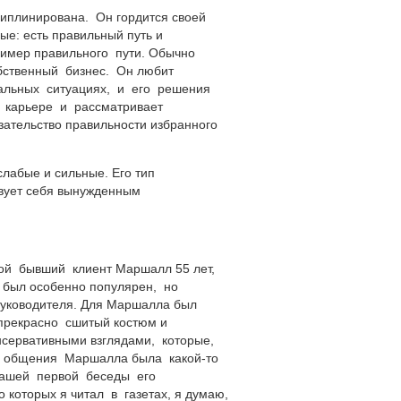
циплинирована. Он гордится своей
ые:
есть правильный путь и
пример правильного пути. Обычно
обственный бизнес. Он любит
альных ситуациях, и его решения
в карьере и рассматривает
ательство правильности избранного
слабые и сильные. Его тип
вует себя вынужденным
мой бывший клиент Маршалл 55 лет,
е был особенно популярен, но
уководителя. Для Маршалла был
 прекрасно сшитый костюм и
нсервативными взглядами, которые,
ера общения Маршалла была
какой-то
нашей первой беседы его
 которых я читал в газетах, я думаю,