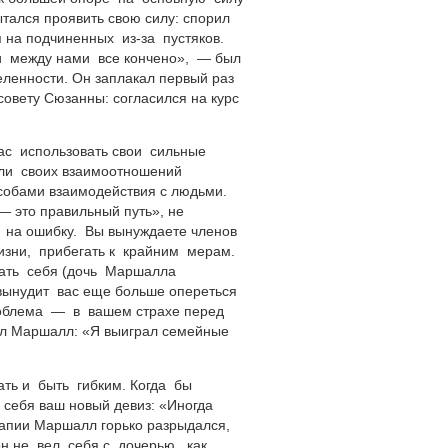
тался проявить свою силу: спорил
ся на подчиненных
из-за
пустяков.
и между нами все кончено», — был
еленности. Он заплакал первый раз
совету Сюзанны: согласился на курс
вас использовать свои сильные
ли своих взаимоотношений
особами взаимодействия с людьми.
— это правильный путь», не
 на ошибку. Вы вынуждаете членов
изни, прибегать к крайним мерам.
ывать себя (дочь Маршалла
вынудит вас еще больше опереться
роблема — в вашем страхе перед
ал Маршалл: «Я выиграл семейные
ать и быть гибким. Когда бы
о себя ваш новый девиз: «Иногда
рапии Маршалл горько разрыдался,
он не вел себя с дочерью, как