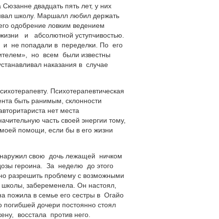
 Сюзанне двадцать пять лет, у них
чивал школу. Маршалл любил держать
а его одобрение ловким ведением
жизни и абсолютной уступчивостью.
 и не попадали в переделки. По его
ителем», но всем были известны
станавливал наказания в случае
хотерапевту. Психотерапевтическая
нта быть ранимым, склонности
авторитариста нет места
ачительную часть своей энергии тому,
 моей помощи, если бы в его жизни
бнаружил свою дочь лежащей ничком
дозы героина. За неделю до этого
но разрешить проблему с возможными
 школы, забеременела. Он настоял,
она пожила в семье его сестры в Огайо
о погибшей дочери постоянно стоял
ену, восстала против него.