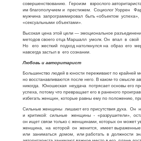
совершенствованию. Героизм взрослого авторитарист
им благополучием и престижем. Социолог Уоррен Фа
мужчина запрограммировал быть «объектом успеха», 
«сексуальными объектами».
Высокая цена этой цели — эмоциональное разъединен
методов своего отца Маршалл умолк. Он впал в сво
Но его жесткий подход натолкнулся на образ его мер
навсегда застыл в его сознании.
Любовь и авторитарист
Большинство людей в юности переживают по крайней м
но восстанавливаются после него.
В каком-то
смысле ав
никогда. Юношеская неудача потрясает основы его пре
успеха, потому что превращает его в раненого проиграв
избегать женщин, которые равны ему по положению, пр
Сильные женщины лишают его присутствия духа. Он 
и критикой: сильные женщины - «разрушители», ост
он ищет связи только с женщинами, которых он может 
женщина, на которой он женится, имеет выраженные
или заниматься домом, или работать в должности зн
авторитариста занимают важное место в его плане дос