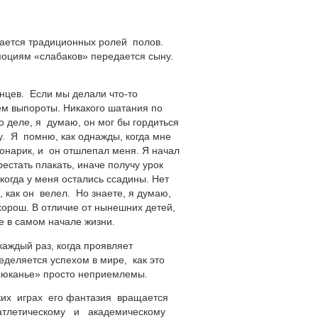
ивается традиционных ролей полов.
оциям «слабаков» передается сыну.
нцев. Если мы делали
что-то
дем выпороты. Никакого шатания по
о
деле, я думаю, он мог бы гордиться
у. Я помню, как однажды, когда мне
онарик, и он отшлепал меня. Я начал
рестать плакать, иначе получу урок
когда у меня остались ссадины. Нет
, как он велел. Но знаете, я думаю,
хорош. В отличие от нынешних детей,
е в самом начале жизни.
каждый раз, когда проявляет
еделяется успехом в мире, как это
юсюканье» просто неприемлемы.
ских играх его фантазия вращается
к атлетическому и академическому