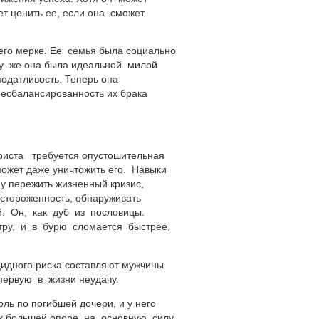
ет ценить ее, если она сможет
го мерке. Ее семья была социально
ому же она была идеальной милой
податливость. Теперь она
есбалансированность их брака
иста требуется опустошительная
ожет даже уничтожить его. Навыки
у пережить жизненный кризис,
астороженность, обнаруживать
. Он, как дуб из пословицы:
етру, и в бурю сломается быстрее,
цидного риска составляют мужчины
 первую в жизни неудачу.
ль по погибшей дочери, и у него
 к большей опоре на основную силу