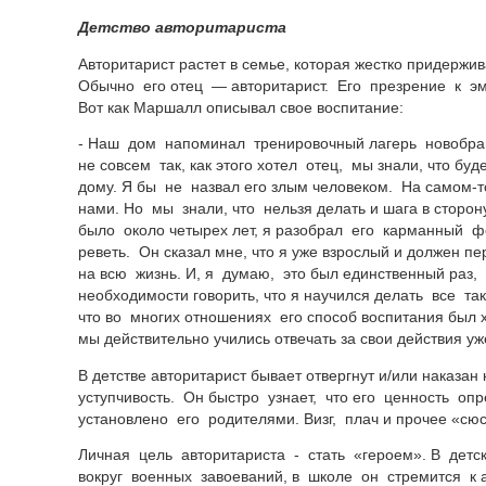
Детство авторитариста
Авторитарист растет в семье, которая жестко придерж
Обычно его отец — авторитарист. Его презрение к эм
Вот как Маршалл описывал свое воспитание:
- Наш дом напоминал тренировочный лагерь новобра
не совсем так, как этого хотел отец, мы знали, что бу
дому. Я бы не назвал его злым человеком.
На самом-т
нами. Но мы знали, что нельзя делать и шага в сторон
было около четырех лет, я разобрал его карманный ф
реветь. Он сказал мне, что я уже взрослый и должен пе
на всю жизнь. И, я думаю, это был единственный раз, 
необходимости говорить, что я научился делать все так
что во многих отношениях его способ воспитания был 
мы действительно учились отвечать за свои действия уж
В детстве авторитарист бывает отвергнут и/или наказан 
уступчивость. Он быстро узнает, что его ценность опр
установлено его родителями. Визг, плач и прочее «с
Личная цель авторитариста - стать «героем». В дет
вокруг военных завоеваний, в школе он стремится 