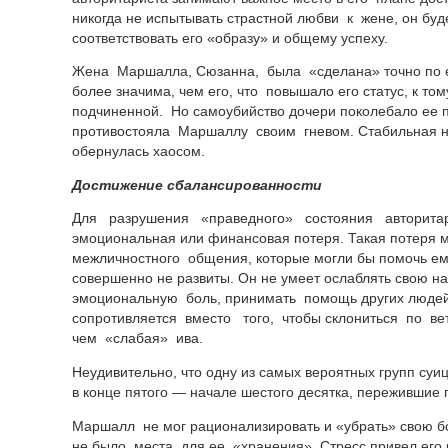
никогда не испытывать страстной любви к жене, он буд
соответствовать его «образу» и общему успеху.
Жена Маршалла, Сюзанна, была «сделана» точно по е
более значима, чем его, что повышало его статус, к т
подчиненной. Но самоубийство дочери поколебало ее 
противостояла Маршаллу своим гневом. Стабильная н
обернулась хаосом.
Достижение сбалансированности
Для разрушения «праведного» состояния авторитар
эмоциональная или финансовая потеря. Такая потеря м
межличностного общения, которые могли бы помочь ем
совершенно не развиты. Он не умеет ослаблять свою н
эмоциональную боль, принимать помощь других людей
сопротивляется вместо того, чтобы склониться по в
чем «слабая» ива.
Неудивительно, что одну из самых вероятных групп суи
в конце пятого — начале шестого десятка, пережившие
Маршалл не мог рационализировать и «убрать» свою бо
не было места для ее «хранения». Стресс привел его