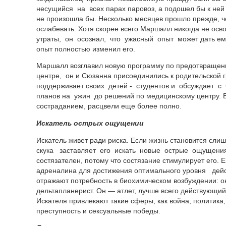
несущийся на всех парах паровоз, а подошел бы к ней 
не произошла бы. Несколько месяцев прошло прежде, ч
ослабевать. Хотя скорее всего Маршалл никогда не осв
утраты, он осознал, что ужасный опыт может дать е
опыт полностью изменил его.
Маршалл возглавил новую программу по предотвращен
центре, он и Сюзанна присоединились к родительской 
поддерживает своих детей - студентов и обсуждает с
планов на ужин до решений по медицинскому центру. 
состраданием, расцвели еще более полно.
Искатель острых ощущении
Искатель живет ради риска. Если жизнь становится сл
скука заставляет его искать новые острые ощущения
состязателен, потому что состязание стимулирует его
адреналина для достижения оптимального уровня де
отражают потребность в биохимическом возбуждении: о
дельтапланерист. Он — атлет, лучше всего действующий
Искателя привлекают такие сферы, как война, политика
преступность и сексуальные победы.