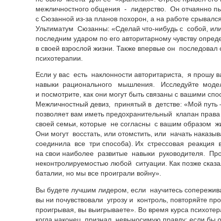
межличностного общения - лидерство. Он отчаянно пы
с Сюзанной
из-за
планов похорон, а на работе срывал
Ультиматум Сюзанны: «Сделай
что-нибудь
с собой, ил
последним ударом по его авторитарному чувству опред
в своей взрослой жизни. Также впервые он последовал 
психотерапии.
Если у вас есть наклонности авторитариста, я прошу 
навыки рационального мышления. Исследуйте моде
и посмотрите, как они могут быть связаны с вашими сп
Межличностный девиз, принятый в детстве: «Мой путь 
позволяет вам иметь предохранительный клапан права
своей семьи, которые не согласны с вашим образом ж
Они могут восстать, или отомстить, или начать наказ
соединила все три способа). Их стрессовая реакция 
на свои наиболее развитые навыки руководителя. П
неконтролируемостью любой ситуации. Как позже сказ
баталии, но мы все проиграли войну».
Вы будете лучшим лидером, если научитесь сопережив
вы ни почувствовали угрозу и контроль, повторяйте пр
проигрывая, вы выигрываете». Во время курса психоте
когда наконец признал невыносимую правду: если бы 