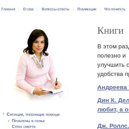
|
|
|
|
Главная
О себе
Вопросы-ответы
Публикации
Что почитать
Книги
В этом раз
полезно и 
улучшить 
удобства п
Андреева 
Дин К. Дел
любит, а о
Ситуации, требующие помощи
Проблемы в семье
Дж. Роллс
Страх смерти