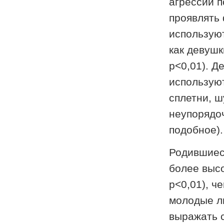
агрессии п
проявлять 
используют
как девушк
p<0,01). Д
использую
сплетни, ш
неупорядоч
подобное).
Родившиес
более высо
p<0,01), ч
молодые л
выражать с