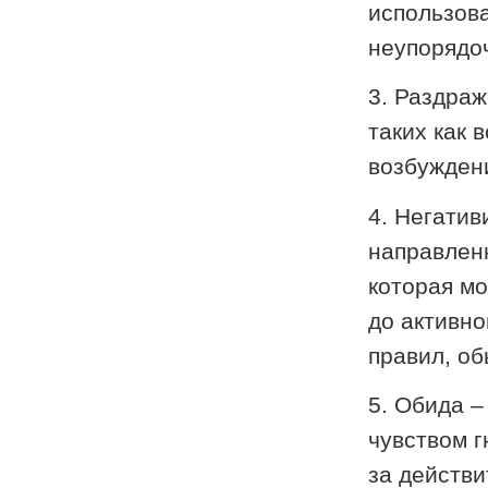
использова
неупорядоч
3. Раздраж
таких как 
возбужден
4. Негатив
направленн
которая мо
до активн
правил, об
5. Обида –
чувством г
за действ