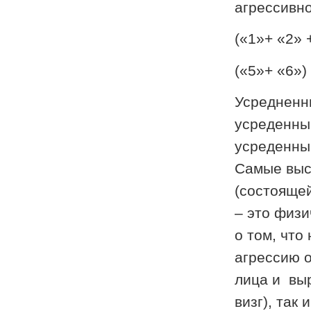
агрессивн
(«1»+ «2» 
(«5»+ «6»)
Усредненны
усреденный
усреденный
Самые высо
(состоящей
– это физи
о том, чт
агрессию о
лица и выр
визг), так