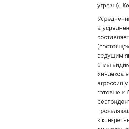
угрозы). К
Усредненны
а усредне
составляет
(состоящем
ведущим я
1 мы видим
«индекса в
агрессия у
готовые к
респонден
проявляющ
к конкретн