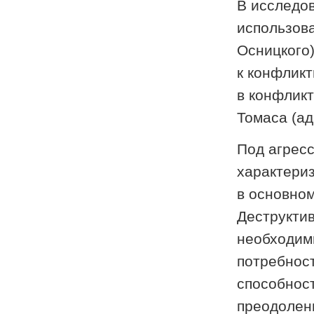
В исследо
использова
Осницкого
к конфлик
в конфлик
Томаса (ад
Под агрес
характери
в основно
Деструктив
необходимы
потребнос
способнос
преодолени