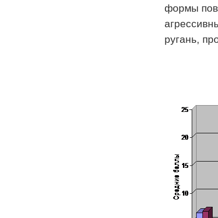
формы пове
агрессивны
ругань, про