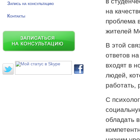
в студенче
Запись на консультацию
на качеств
Контакты
проблема 
жителей М
В этой свя
ответов н
входят в н
людей, кот
работать, 
С психолог
социальну
обладать 
компетентн
низким ур