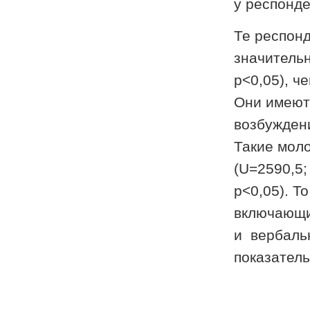
у респонде
Те респонд
значитель
p<0,05), ч
Они имеют
возбуждени
Такие моло
(U=2590,5;
p<0,05). Т
включающи
и вербаль
показатель