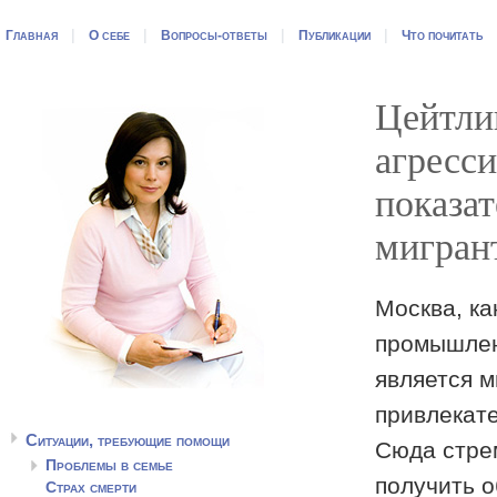
|
|
|
|
Главная
О себе
Вопросы-ответы
Публикации
Что почитать
Цейтли
агресс
показат
мигран
Москва, ка
промышлен
является 
привлекат
Ситуации, требующие помощи
Сюда стре
Проблемы в семье
получить о
Страх смерти