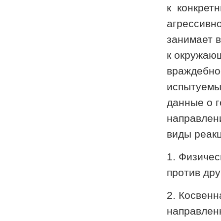
к конкрет
агрессивно
занимает 
к окружающ
враждебно
испытуемы
данные о г
направлен
виды реакц
1. Физичес
против дру
2. Косвенн
направленн