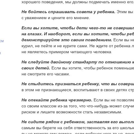
хорошего поведения, мы должны подмечать именно его,
Не бойтесь спрашивать совета у ребенка.
Этим вы 
с уважением и цените его мнение.
Если вы хотите, чтобы дети
чего-то
не совершал
на глазах. И наоборот, если вы хотите, чтобы ре
демонстрируйте это своим поведением.
Если вы не
ем
курил, не пейте и не курите сами. Не ждите от ребенка
не являетесь примером читающего человека
в
Не следуйте двойному стандарту по отношению к
своих детей.
Если вы хотите, чтобы ребенок поменьше
не смотрите его часами.
Не стыдитесь признаться ребенку, что вы соверш
в этом не признающиеся, воспитывают в своих детях ст
Не опекайте ребенка чрезмерно.
Если вы не позволяе
со своим классом
из-за
того, что
что-нибудь
может случит
риском и лишите возможности стать независимым.
Не сидите рядом с ребенком, заставляя его выпол
самым вы берете на себя ответственность за его школьны
вы не можете ему помочь, если ребенок
чего-то
не поня