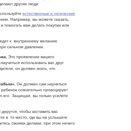
сделают другие люди.
используйте
естественные и логические
ием. Например, вы можете сказать,
 и помогать вам делать покупки или
едет к внутреннему желанию
при сильном давлении.
ка.
Это проявление вашего
научиться использовать вас друг
дителя, он должен знать, что
лабым».
Он должен сам научиться
» ребенок сознательно провоцирует
л его. Защищая, вы только усилите
 дерутся, чтобы заставить вас
те в то место, где вы не услышите
митесь своими делами, при этом ничего