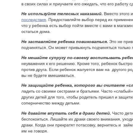
в своих силах и приучаете его ожидать, что его работу 
Не используйте телесных наказаний.
Вместо этого 
последствия
. Предоставляйте выбор перед их применен
что у ребенка есть выбор пойти вместе с вами в магазин
остаться дома.
Не заставляйте ребенка повиноваться.
Это не прив
подчиняться. Он может привыкнуть подчиняться только 
Не мешайте супругу
по-своему
воспитывать ребен
неуважения к его решению. Кроме того, ребенок быстро 
против друга. Если ребенок жалуется вам на другого ро
вы не будете вмешиваться.
Не защищайте ребенка, которого вы считаете «с
ладить со своими сестрами и братьями. Часто «слабый
других детей для того, чтобы родитель пришел и защити
соперничество между детьми.
Не давайте впутать себя в драки детей.
Часто дети
беспокоиться. Лишайте их драки своего внимания, уходи
драки. Когда они прекратят потасовку, вернитесь и зай
им не говоря.