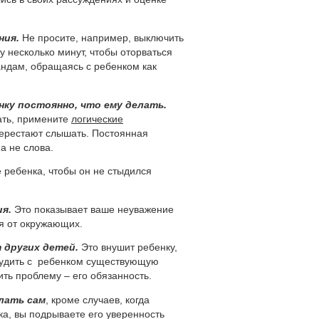
ния.
Не просите, например, выключить
у несколько минут, чтобы оторваться
андам, обращаясь с ребенком как
нку постоянно, что ему делать.
шать, примените
логические
 перестают слышать. Постоянная
а не слова.
 ребенка, чтобы он не стыдился
я.
Это показывает ваше неуважение
ия от окружающих.
 других детей.
Это внушит ребенку,
судить с ребенком существующую
ить проблему – его обязанность.
елать сам
, кроме случаев, когда
ка, вы подрываете его уверенность