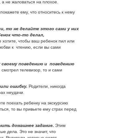
 а не жаловаться на плохое.
покажете ему, что относитесь к нему
и, то не делайте этого сами у них
бенок
что-то
делал,
 хотите, чтобы ваш ребенок пил или
 любви к чтению, если вы сами
 своему поведению и поведению
 смотрел телевизор, то и сами
или ошибку.
Родители, никогда
рах неудачи.
те поехать ребенку на экскурсию
ься, то вы привьете ему страх перед
нить домашнее задание.
Этим
е дела. Это не значит, что
л. Родители, которые сидят