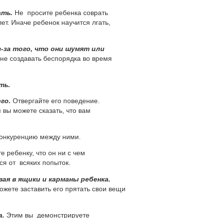
ать.
Не просите ребенка соврать
ет. Иначе ребенок научится лгать,
з-за
того, что они шумят или
не создавать беспорядка во время
ть.
го.
Отвергайте его поведение.
 вы можете сказать, что вам
конкуренцию между ними.
е ребенку, что он ни с чем
ся от всяких попыток.
я в ящики и карманы ребенка.
ожете заставить его прятать свои вещи
а.
Этим вы демонстрируете