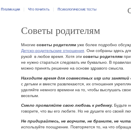
|
|
|
Публикации
Что почитать
Психологические тесты
Советы родителям
Многие
советы родителям
уже более подробно обсужд
Детско-родительские
отношения
. Они собраны здесь дл
рукой в любое время. Хотя эти
советы родителям
при
не нужно стараться следовать им буквально. В правилах
можно принять решение на основе здравого смысла.
Находите время для совместных игр или занятий 
с детьми и вместе развлекаются, их отношения укрепля
уделяйте немного времени на то, чтобы выслушать свои
веселым.
Смело проявляйте свою любовь к ребенку.
Будьте н
говорите, что вы его любите. Но не душите его своей л
Не придирайтесь, не ворчите, не браните, не чит
используйте поощрение. Повторяется то, на что обращ