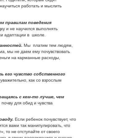
научиться работать и мыслить
м правилам поведения
дку и не научился выполнять
ми адаптации в школе.
анностей.
Мы платим тем людям,
ма, мы не даем ему почувствовать
еньги на карманные расходы,
ть его чувство собственного
уважительно, как со взрослым
бращаясь
с кем-то
лучше, чем
почву для обид и чувства
оводу.
Если ребенок почувствует, что
ится вами так манипулировать, что
», то не отступайте от своего
ись в своих рассуждениях и оценке