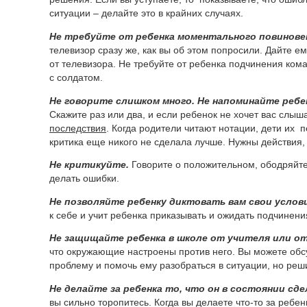
ситуации – делайте это в крайних случаях.
Не требуйте от ребенка моментального повинове
телевизор сразу же, как вы об этом попросили. Дайте ем
от телевизора. Не требуйте от ребенка подчинения ком
с солдатом.
Не говорите слишком много. Не напоминайте ребе
Скажите раз или два, и если ребенок не хочет вас слы
последствия
. Когда родители читают нотации, дети их
критика еще никого не сделала лучше. Нужны действия, 
Не критикуйте.
Говорите о положительном, ободряйте
делать ошибки.
Не позволяйте ребенку диктовать вам свои услови
к себе и учит ребенка приказывать и ожидать подчинен
Не защищайте ребенка в школе от учителя или от
что окружающие настроены против него. Вы можете об
проблему и помочь ему разобраться в ситуации, но реш
Не делайте за ребенка то, что он в состоянии сд
вы сильно торопитесь. Когда вы делаете
что-то
за ребен