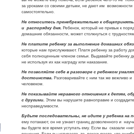
за уроками со своими детьми, не дают им возможности 
самостоятельно.
Не относитесь пренебрежительно к общеприняты
и распорядку дня.
Ребенок, который не привык к поря
домашние обязанности, может столкнуться с трудностя
Не платите ребенку за выполнение домашних обяз
которые нам прислуживают. Платя ребенку за работу до
себя полноценным членом семьи. Выдавайте ребенку д
не используя их как награду или наказание.
Не позволяйте себе в разговоре с ребенком умаля
достоинства.
Разговаривайте с ним так же вежливо и 
человеком.
Не показывайте неравного отношения к детям, о
с другими.
Этим вы нарушите равноправие и создадите 
несправедливости.
Будьте последовательны, не идите у ребенка на п
ему потакают, он не узнает границ дозволенного и науч
вы будете все время уступать ему. Если вы сказали «нет
решения. Если вы уступаете, то показываете, что ошибл